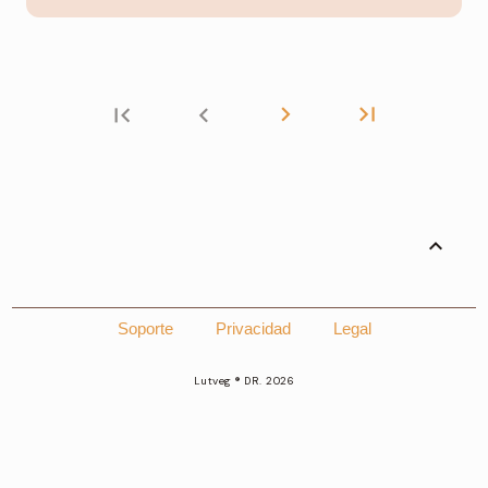
chevron_right
last_page
first_page
chevron_left
expand_less
Soporte
Privacidad
Legal
Lutveg ® DR. 2026